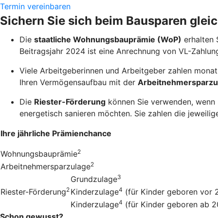
Termin vereinbaren
Sichern Sie sich beim Bausparen glei
Die
staatliche Wohnungsbauprämie (WoP)
erhalten 
Beitragsjahr 2024 ist eine Anrechnung von VL-Zahlun
Viele Arbeitgeberinnen und Arbeitgeber zahlen monatl
Ihren Vermögensaufbau mit der
Arbeitnehmersparzu
Die
Riester-Förderung
können Sie verwenden, wenn Si
energetisch sanieren möchten. Sie zahlen die jeweilige
Ihre jährliche Prämienchance
2
Wohnungsbauprämie
2
Arbeitnehmersparzulage
3
Grundzulage
2
4
Riester-Förderung
Kinderzulage
(für Kinder geboren vor 
4
Kinderzulage
(für Kinder geboren ab 
Schon gewusst?