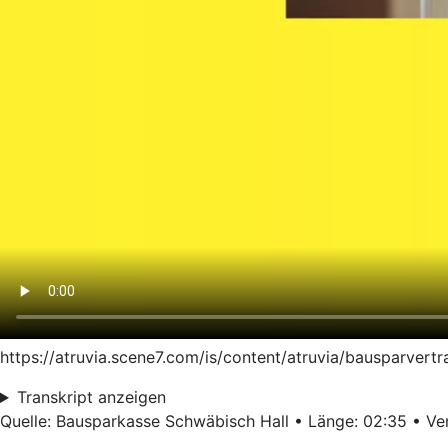
https://atruvia.scene7.com/is/content/atruvia/bausparver
Transkript anzeigen
Quelle: Bausparkasse Schwäbisch Hall • Länge: 02:35 • Ver