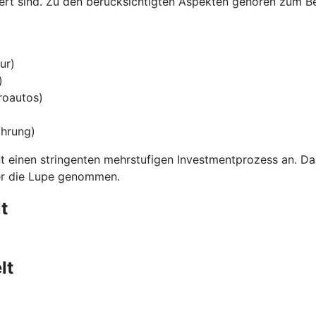
iert sind. Zu den berücksichtigten Aspekten gehören zum Be
ur)
)
troautos)
ährung)
einen stringenten mehrstufigen Investmentprozess an. Dabe
ter die Lupe genommen.
t
lt