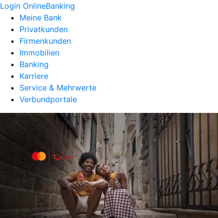
Login OnlineBanking
Meine Bank
Privatkunden
Firmenkunden
Immobilien
Banking
Karriere
Service & Mehrwerte
Verbundportale