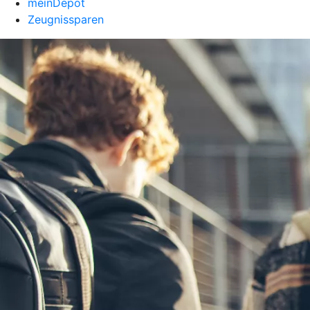
meinDepot
Zeugnissparen